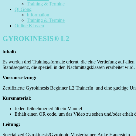
Training & Termine
Qi Gong
Information
Training & Termine
Online Klassen
GYROKINESIS® L2
I
nhalt:
Es werden drei Trainingsformate erlernt, die eine Vertiefung auf alle
Standsequenz, die speziell in den Nachmittagsklassen erarbeitet wird
Vorraussetzung:
Zertifizierte Gyrokinesis Beginner L2 TrainerIn und eine gueltige Unt
Kursmaterial
:
Jeder Teilnehmer erhält ein Manuel
Erhält einen QR code, um das Video zu sehen und/oder erhält
Leitung:
Specialized Gyrokinesis/Gyrotonic Mastertrainer, Anke Hauerstein